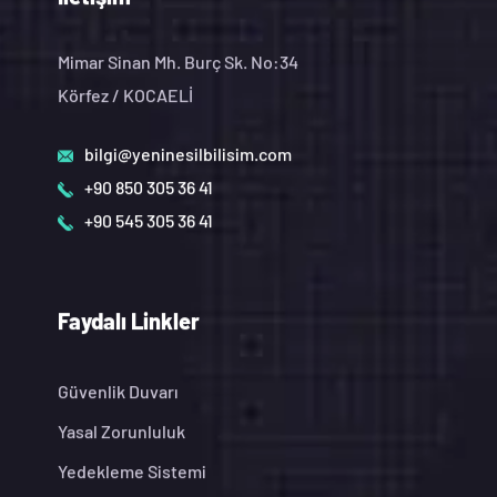
Mimar Sinan Mh. Burç Sk. No:34
Körfez / KOCAELİ
bilgi@yeninesilbilisim.com
+90 850 305 36 41
+90 545 305 36 41
Faydalı Linkler
Güvenlik Duvarı
Yasal Zorunluluk
Yedekleme Sistemi