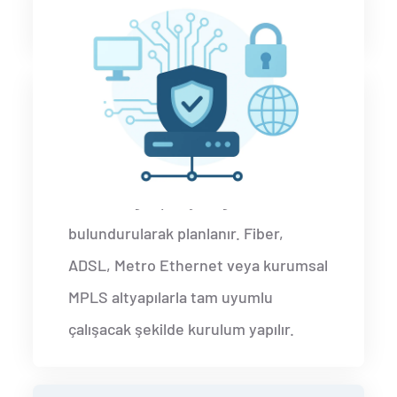
Firewall kurulumu için ayrıca bir
lisans satın almamız gerekiyor mu?
Mevcut internet altyapımıza
uyum sağlar mı?
Evet. Tüm firewall çözümlerimiz,
mevcut ağ topolojiniz göz önünde
bulundurularak planlanır. Fiber,
ADSL, Metro Ethernet veya kurumsal
MPLS altyapılarla tam uyumlu
çalışacak şekilde kurulum yapılır.