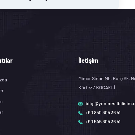
tılar
İletişim
Mimar Sinan Mh. Burç Sk. 
zda
Körfez / KOCAELİ
er
er
bilgi@yeninesilbilisim
er
+90 850 305 36 41
+90 545 305 36 41