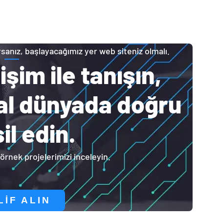
orsanız, başlayacağımız yer web siteniz olmalı.
işim ile tanışın,
tal dünyada doğru
il edin.
örnek projelerimizi inceleyin.
LIF ALIN