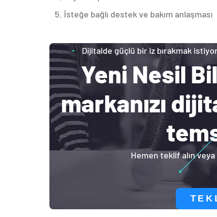
İsteğe bağlı destek ve bakım anlaşması
Dijitalde güçlü bir iz bırakmak istiy
Yeni Nesil Bil
markanızı diji
tems
Hemen teklif alın veya 
TEK