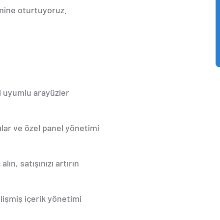
emine oturtuyoruz.
il uyumlu arayüzler
apılar ve özel panel yönetimi
lın, satışınızı artırın
elişmiş içerik yönetimi