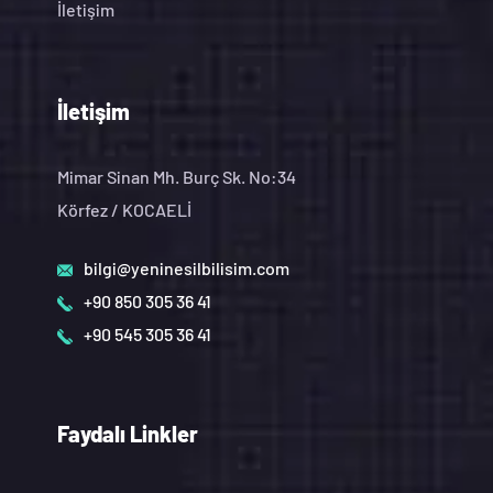
İletişim
İletişim
Mimar Sinan Mh. Burç Sk. No:34
Körfez / KOCAELİ
bilgi@yeninesilbilisim.com
+90 850 305 36 41
+90 545 305 36 41
Faydalı Linkler