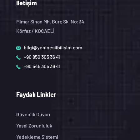
İletişim
Mimar Sinan Mh. Burç Sk. No:34
Körfez / KOCAELİ
bilgi@yeninesilbilisim.com
+90 850 305 36 41
+90 545 305 36 41
Faydalı Linkler
Güvenlik Duvarı
Yasal Zorunluluk
Yedekleme Sistemi