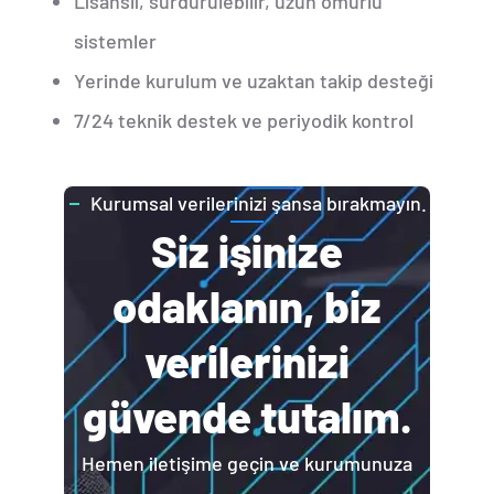
Lisanslı, sürdürülebilir, uzun ömürlü
sistemler
Yerinde kurulum ve uzaktan takip desteği
7/24 teknik destek ve periyodik kontrol
Kurumsal verilerinizi şansa bırakmayın.
Siz işinize
odaklanın, biz
verilerinizi
güvende tutalım.
Hemen iletişime geçin ve kurumunuza